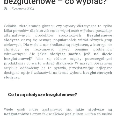
bezglutenowe – co wybrać?
13 czerwca 2024
Celiakia, nietolerancja glutenu czy wybory dietetyczne to tylko
kilka powodów, dla których coraz więcej osób w Polsce poszukuje
alternatywnych produktów spożywczych.
Bezglutenowe
słodycze
cieszą się rosnącą popularnością wśród różnych grup
wiekowych. Dla wielu z nas słodkości są rarytasem, z którego nie
chciałoby się rezygnować nawet pomimo problemów
zdrowotnych. Ale
jakie słodycze można jeść na diecie
bezglutenowej
? Jakie są różnice między poszczególnymi
produktami i co warto wybrać dla dzieci? W naszym obszernym
artykule odpowiemy na te pytania, przedstawiając najlepsze
dostępne opcje i wskazówki na temat wyboru
bezglutenowych
słodyczy
.
Co to są słodycze bezglutenowe?
Wiele osób może zastanawiać się,
jakie słodycze są
bezglutenowe
i czym tak właściwie jest gluten. Gluten to białko