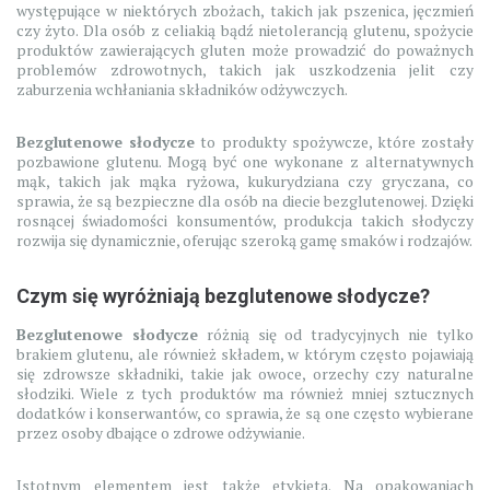
występujące w niektórych zbożach, takich jak pszenica, jęczmień
czy żyto. Dla osób z celiakią bądź nietolerancją glutenu, spożycie
produktów zawierających gluten może prowadzić do poważnych
problemów zdrowotnych, takich jak uszkodzenia jelit czy
zaburzenia wchłaniania składników odżywczych.
Bezglutenowe słodycze
to produkty spożywcze, które zostały
pozbawione glutenu. Mogą być one wykonane z alternatywnych
mąk, takich jak mąka ryżowa, kukurydziana czy gryczana, co
sprawia, że są bezpieczne dla osób na diecie bezglutenowej. Dzięki
rosnącej świadomości konsumentów, produkcja takich słodyczy
rozwija się dynamicznie, oferując szeroką gamę smaków i rodzajów.
Czym się wyróżniają bezglutenowe słodycze?
Bezglutenowe słodycze
różnią się od tradycyjnych nie tylko
brakiem glutenu, ale również składem, w którym często pojawiają
się zdrowsze składniki, takie jak owoce, orzechy czy naturalne
słodziki. Wiele z tych produktów ma również mniej sztucznych
dodatków i konserwantów, co sprawia, że są one często wybierane
przez osoby dbające o zdrowe odżywianie.
Istotnym elementem jest także etykieta. Na opakowaniach