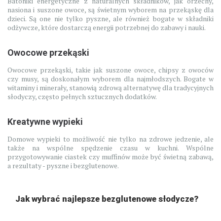
Batoniki energetyczne z naturalnych składników, jak orzechy,
nasiona i suszone owoce, są świetnym wyborem na przekąskę dla
dzieci. Są one nie tylko pyszne, ale również bogate w składniki
odżywcze, które dostarczą energii potrzebnej do zabawy i nauki.
Owocowe przekąski
Owocowe przekąski, takie jak suszone owoce, chipsy z owoców
czy musy, są doskonałym wyborem dla najmłodszych. Bogate w
witaminy i minerały, stanowią zdrową alternatywę dla tradycyjnych
słodyczy, często pełnych sztucznych dodatków.
Kreatywne wypieki
Domowe wypieki to możliwość nie tylko na zdrowe jedzenie, ale
także na wspólne spędzenie czasu w kuchni. Wspólne
przygotowywanie ciastek czy muffinów może być świetną zabawą,
a rezultaty - pyszne i bezglutenowe.
Jak wybrać najlepsze bezglutenowe słodycze?