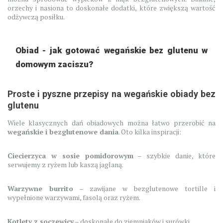
orzechy i nasiona to doskonałe dodatki, które zwiększą wartość
odżywczą posiłku.
Obiad - jak gotować wegańskie bez glutenu w
domowym zaciszu?
Proste i pyszne przepisy na wegańskie obiady bez
glutenu
Wiele klasycznych dań obiadowych można łatwo przerobić na
wegańskie i bezglutenowe dania
. Oto kilka inspiracji:
Ciecierzyca w sosie pomidorowym
– szybkie danie, które
serwujemy z ryżem lub kaszą jaglaną.
Warzywne burrito
– zawijane w bezglutenowe tortille i
wypełnione warzywami, fasolą oraz ryżem.
Kotlety z soczewicy
– doskonałe do ziemniaków i surówki.