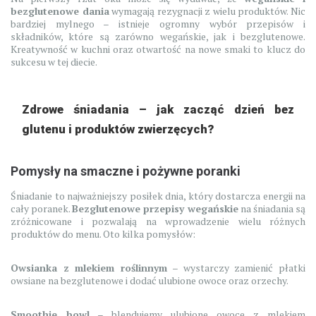
bezglutenowe dania
wymagają rezygnacji z wielu produktów. Nic
bardziej mylnego – istnieje ogromny wybór przepisów i
składników, które są zarówno wegańskie, jak i bezglutenowe.
Kreatywność w kuchni oraz otwartość na nowe smaki to klucz do
sukcesu w tej diecie.
Zdrowe śniadania – jak zacząć dzień bez
glutenu i produktów zwierzęcych?
Pomysły na smaczne i pożywne poranki
Śniadanie to najważniejszy posiłek dnia, który dostarcza energii na
cały poranek.
Bezglutenowe przepisy wegańskie
na śniadania są
zróżnicowane i pozwalają na wprowadzenie wielu różnych
produktów do menu. Oto kilka pomysłów:
Owsianka z mlekiem roślinnym
– wystarczy zamienić płatki
owsiane na bezglutenowe i dodać ulubione owoce oraz orzechy.
Smoothie bowl
– blendujemy ulubione owoce z mlekiem