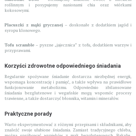
roślinnym i posypujemy nasionami chia oraz wiórkami
kokosowymi.
Placuszki z mąki gryczanej
– doskonałe z dodatkiem jagód i
syropu klonowego.
Tofu scramble
– pyszne „jajecznica” z tofu, dodatkiem warzyw i
przyprawami.
Korzyści zdrowotne odpowiedniego śniadania
Regularnie spożywane śniadanie dostarcza niezbędnej energii,
wspomaga koncentrację i pamięć, a także wpływa na prawidłowe
funkcjonowanie metabolizmu. Odpowiednio zbilansowane
śniadania bezglutenowe i wegańskie mogą wspomóc procesy
trawienne, a także dostarczyć błonnika, witamin i minerałów.
Praktyczne porady
Warto eksperymentować z różnymi przepisami i składnikami, aby
znaleźć swoje ulubione śniadania. Zamiast tradycyjnego chleba,
można spróbować wypieków z mąk bezglutenowych. Bakalie,