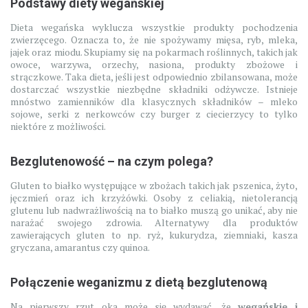
Podstawy diety wegańskiej
Dieta wegańska wyklucza wszystkie produkty pochodzenia
zwierzęcego. Oznacza to, że nie spożywamy mięsa, ryb, mleka,
jajek oraz miodu. Skupiamy się na pokarmach roślinnych, takich jak
owoce, warzywa, orzechy, nasiona, produkty zbożowe i
strączkowe. Taka dieta, jeśli jest odpowiednio zbilansowana, może
dostarczać wszystkie niezbędne składniki odżywcze. Istnieje
mnóstwo zamienników dla klasycznych składników – mleko
sojowe, serki z nerkowców czy burger z ciecierzycy to tylko
niektóre z możliwości.
Bezglutenowość – na czym polega?
Gluten to białko występujące w zbożach takich jak pszenica, żyto,
jęczmień oraz ich krzyżówki. Osoby z celiakią, nietolerancją
glutenu lub nadwrażliwością na to białko muszą go unikać, aby nie
narażać swojego zdrowia. Alternatywy dla produktów
zawierających gluten to np. ryż, kukurydza, ziemniaki, kasza
gryczana, amarantus czy quinoa.
Połączenie weganizmu z dietą bezglutenową
Na pierwszy rzut oka może się wydawać, że
wegańskie i