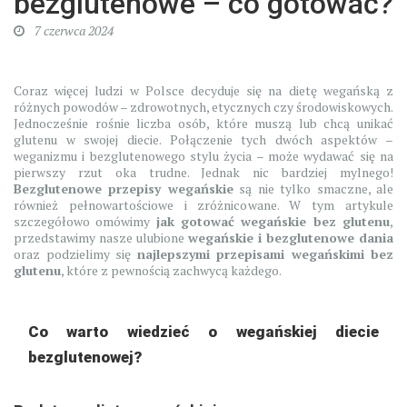
bezglutenowe – co gotować?
7 czerwca 2024
Coraz więcej ludzi w Polsce decyduje się na dietę wegańską z
różnych powodów – zdrowotnych, etycznych czy środowiskowych.
Jednocześnie rośnie liczba osób, które muszą lub chcą unikać
glutenu w swojej diecie. Połączenie tych dwóch aspektów –
weganizmu i bezglutenowego stylu życia – może wydawać się na
pierwszy rzut oka trudne. Jednak nic bardziej mylnego!
Bezglutenowe przepisy wegańskie
są nie tylko smaczne, ale
również pełnowartościowe i zróżnicowane. W tym artykule
szczegółowo omówimy
jak gotować wegańskie bez glutenu
,
przedstawimy nasze ulubione
wegańskie i bezglutenowe dania
oraz podzielimy się
najlepszymi przepisami wegańskimi bez
glutenu
, które z pewnością zachwycą każdego.
Co warto wiedzieć o wegańskiej diecie
bezglutenowej?