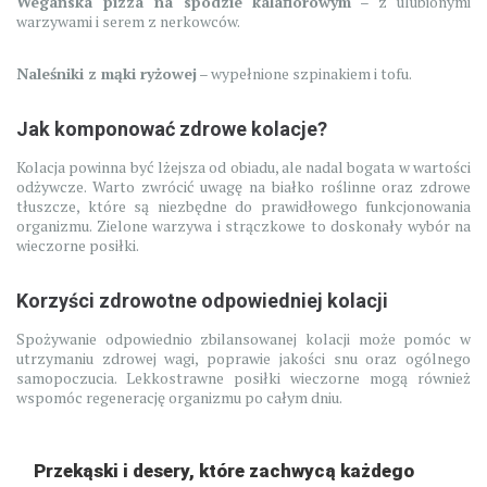
Wegańska pizza na spodzie kalafiorowym
– z ulubionymi
warzywami i serem z nerkowców.
Naleśniki z mąki ryżowej
– wypełnione szpinakiem i tofu.
Jak komponować zdrowe kolacje?
Kolacja powinna być lżejsza od obiadu, ale nadal bogata w wartości
odżywcze. Warto zwrócić uwagę na białko roślinne oraz zdrowe
tłuszcze, które są niezbędne do prawidłowego funkcjonowania
organizmu. Zielone warzywa i strączkowe to doskonały wybór na
wieczorne posiłki.
Korzyści zdrowotne odpowiedniej kolacji
Spożywanie odpowiednio zbilansowanej kolacji może pomóc w
utrzymaniu zdrowej wagi, poprawie jakości snu oraz ogólnego
samopoczucia. Lekkostrawne posiłki wieczorne mogą również
wspomóc regenerację organizmu po całym dniu.
Przekąski i desery, które zachwycą każdego