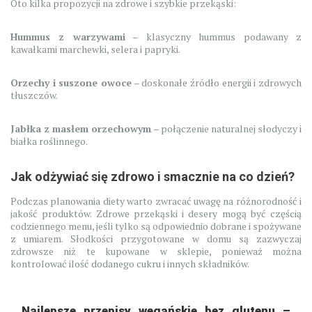
Oto kilka propozycji na zdrowe i szybkie przekąski:
Hummus z warzywami
– klasyczny hummus podawany z
kawałkami marchewki, selera i papryki.
Orzechy i suszone owoce
– doskonałe źródło energii i zdrowych
tłuszczów.
Jabłka z masłem orzechowym
– połączenie naturalnej słodyczy i
białka roślinnego.
Jak odżywiać się zdrowo i smacznie na co dzień?
Podczas planowania diety warto zwracać uwagę na różnorodność i
jakość produktów. Zdrowe przekąski i desery mogą być częścią
codziennego menu, jeśli tylko są odpowiednio dobrane i spożywane
z umiarem. Słodkości przygotowane w domu są zazwyczaj
zdrowsze niż te kupowane w sklepie, ponieważ można
kontrolować ilość dodanego cukru i innych składników.
Najlepsze przepisy wegańskie bez glutenu –