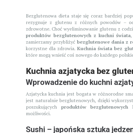
Bezglutenowa dieta staje się coraz bardziej po
rezygnuje z glutenu z różnych powodów – od c
zdrowotne. Choć wyeliminowanie glutenu z codzi
produktów bezglutenowych z kuchni świata
zamierzamy przybliżyć
bezglutenowe dania z r
korzystne dla zdrowia.
Kuchnia świata bez glu
które mogą wnieść coś nowego do każdego polski
Kuchnia azjatycka bez glute
Wprowadzenie do kuchni azjaty
Azjatycka kuchnia jest bogata w różnorodne smak
jest naturalnie bezglutenowych, dzięki wykorzy
poszukujących
produktów bezglutenowych k
możliwości.
Sushi – japońska sztuka jedze