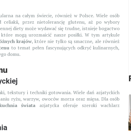
pularna na całym świecie, również w Polsce. Wiele osób
eliakii, przez nietolerancję glutenu, aż po wybory
ennej diety może wydawać się trudne, istnieje bogactwo
, które mogą urozmaicić nasze posiłki. W tym artykule
óżnych krajów
, które nie tylko są smaczne, ale również
tenu
to temat pełen fascynujących odkryć kulinarnych,
ego domu.
nu
ckiej
i, tekstury i techniki gotowania. Wiele dań azjatyckich
staniu ryżu, warzyw, owoców morza oraz mięsa. Dla osób
uchnia świata
azjatycka oferuje szeroki wachlarz
nia