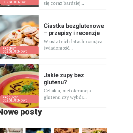
się coraz bardziej...
BEZGLUTENOWE
Ciastka bezglutenowe
– przepisy i recenzje
W ostatnich latach rosnąca
świadomość...
PRZEPISY
BEZGLUTENOWE
Jakie zupy bez
glutenu?
Celiakia, nietolerancja
glutenu czy wybór...
PRODUKTY
BEZGLUTENOWE
Nowe posty