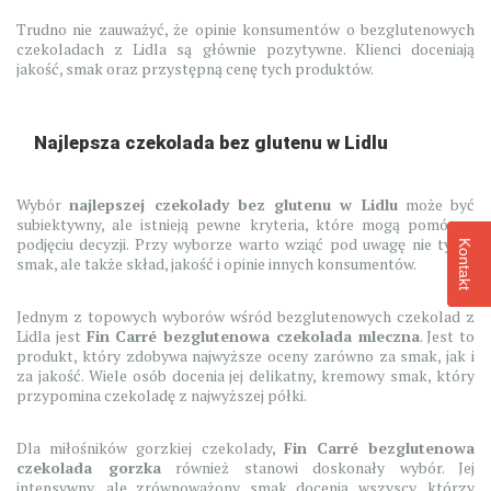
Trudno nie zauważyć, że opinie konsumentów o bezglutenowych
czekoladach z Lidla są głównie pozytywne. Klienci doceniają
jakość, smak oraz przystępną cenę tych produktów.
Najlepsza czekolada bez glutenu w Lidlu
Wybór
najlepszej czekolady bez glutenu w Lidlu
może być
subiektywny, ale istnieją pewne kryteria, które mogą pomóc w
podjęciu decyzji. Przy wyborze warto wziąć pod uwagę nie tylko
Kontakt
smak, ale także skład, jakość i opinie innych konsumentów.
Jednym z topowych wyborów wśród bezglutenowych czekolad z
Lidla jest
Fin Carré bezglutenowa czekolada mleczna
. Jest to
produkt, który zdobywa najwyższe oceny zarówno za smak, jak i
za jakość. Wiele osób docenia jej delikatny, kremowy smak, który
przypomina czekoladę z najwyższej półki.
Dla miłośników gorzkiej czekolady,
Fin Carré bezglutenowa
czekolada gorzka
również stanowi doskonały wybór. Jej
intensywny, ale zrównoważony smak docenią wszyscy, którzy