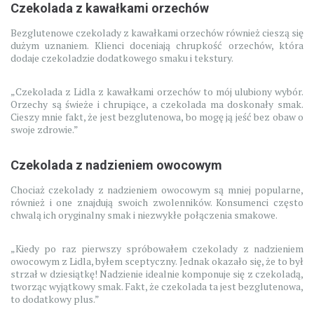
Czekolada z kawałkami orzechów
Bezglutenowe czekolady z kawałkami orzechów również cieszą się
dużym uznaniem. Klienci doceniają chrupkość orzechów, która
dodaje czekoladzie dodatkowego smaku i tekstury.
„Czekolada z Lidla z kawałkami orzechów to mój ulubiony wybór.
Orzechy są świeże i chrupiące, a czekolada ma doskonały smak.
Cieszy mnie fakt, że jest bezglutenowa, bo mogę ją jeść bez obaw o
swoje zdrowie.”
Czekolada z nadzieniem owocowym
Chociaż czekolady z nadzieniem owocowym są mniej popularne,
również i one znajdują swoich zwolenników. Konsumenci często
chwalą ich oryginalny smak i niezwykłe połączenia smakowe.
„Kiedy po raz pierwszy spróbowałem czekolady z nadzieniem
owocowym z Lidla, byłem sceptyczny. Jednak okazało się, że to był
strzał w dziesiątkę! Nadzienie idealnie komponuje się z czekoladą,
tworząc wyjątkowy smak. Fakt, że czekolada ta jest bezglutenowa,
to dodatkowy plus.”