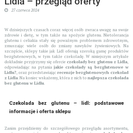
Lidla – przegląd oferty
27 czerwca 2024
W dzisiejszych czasach coraz więcej osób zwraca uwagę na swoje
zdrowie i dietę, w tym także na spożycie glutenu. Nietolerancja
glutenu i celiakia stały się poważnym problemem zdrowotnym,
zmuszając wiele osób do zmiany nawyków żywieniowych. Na
szczęście, sklepy takie jak Lidl oferują szeroką gamę produktów
bezglutenowych, w tym także czekoladę. W niniejszym artykule
dokładnie przyjrzymy się ofercie
czekolady bez glutenu z Lidla
,
odpowiadając na pytania
jakie czekolady są bezglutenowe w
Lidlu?
, oraz przedstawiając
recenzje bezglutenowych czekolad
z Lidla
. Na koniec wskażemy, która z nich to
najlepsza czekolada
bez glutenu w Lidlu
.
Czekolada bez glutenu – lidl: podstawowe
informacje i oferta sklepu
Zanim przejdziemy do szczegółowego przeglądu asortymentu,