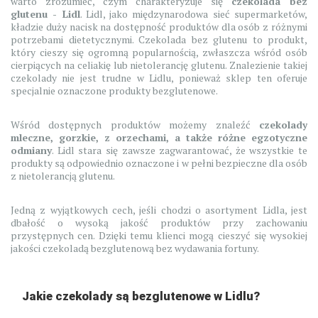
warto zrozumieć, czym charakteryzuje się
czekolada bez
glutenu - Lidl
. Lidl, jako międzynarodowa sieć supermarketów,
kładzie duży nacisk na dostępność produktów dla osób z różnymi
potrzebami dietetycznymi. Czekolada bez glutenu to produkt,
który cieszy się ogromną popularnością, zwłaszcza wśród osób
cierpiących na celiakię lub nietolerancję glutenu. Znalezienie takiej
czekolady nie jest trudne w Lidlu, ponieważ sklep ten oferuje
specjalnie oznaczone produkty bezglutenowe.
Wśród dostępnych produktów możemy znaleźć
czekolady
mleczne, gorzkie, z orzechami, a także różne egzotyczne
odmiany
. Lidl stara się zawsze zagwarantować, że wszystkie te
produkty są odpowiednio oznaczone i w pełni bezpieczne dla osób
z nietolerancją glutenu.
Jedną z wyjątkowych cech, jeśli chodzi o asortyment Lidla, jest
dbałość o wysoką jakość produktów przy zachowaniu
przystępnych cen. Dzięki temu klienci mogą cieszyć się wysokiej
jakości czekoladą bezglutenową bez wydawania fortuny.
Jakie czekolady są bezglutenowe w Lidlu?