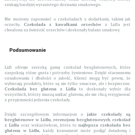
szukają bardziej wyrazistego doznania smakowego.
Nie możemy zapomnieć o czekoladach z dodatkami, takimi jak
orzechy.
Czekolada z kawałkami orzechów
z Lidla jest
chwalona za świeżość orzechów i doskonały balans smakowy.
Podsumowanie
Lidl oferuje szeroką gamę czekolad bezglutenowych, które
zaspokoją różne gusta i potrzeby żywieniowe. Dzięki starannemu
oznakowaniu i dbałości o jakość, klienci mogą być pewni, że
wybierają produkty, które są nie tylko smaczne, ale i bezpieczne.
Czekolada bez glutenu z Lidla
to doskonały wybór dla
wszystkich, którzy muszą unikać glutenu, ale nie chcą rezygnować
z przyjemności jedzenia czekolady.
Dzięki szczegółowym informacjom o
jakie czekolady są
bezglutenowe w Lidlu
,
recenzjom bezglutenowych czekolad
z Lidla
oraz wskazówkom, która to
najlepsza czekolada bez
glutenu w Lidlu
, każdy konsument może podjąć świadomą i