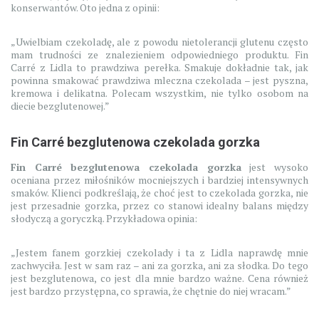
konserwantów. Oto jedna z opinii:
„Uwielbiam czekoladę, ale z powodu nietolerancji glutenu często
mam trudności ze znalezieniem odpowiedniego produktu. Fin
Carré z Lidla to prawdziwa perełka. Smakuje dokładnie tak, jak
powinna smakować prawdziwa mleczna czekolada – jest pyszna,
kremowa i delikatna. Polecam wszystkim, nie tylko osobom na
diecie bezglutenowej.”
Fin Carré bezglutenowa czekolada gorzka
Fin Carré bezglutenowa czekolada gorzka
jest wysoko
oceniana przez miłośników mocniejszych i bardziej intensywnych
smaków. Klienci podkreślają, że choć jest to czekolada gorzka, nie
jest przesadnie gorzka, przez co stanowi idealny balans między
słodyczą a goryczką. Przykładowa opinia:
„Jestem fanem gorzkiej czekolady i ta z Lidla naprawdę mnie
zachwyciła. Jest w sam raz – ani za gorzka, ani za słodka. Do tego
jest bezglutenowa, co jest dla mnie bardzo ważne. Cena również
jest bardzo przystępna, co sprawia, że chętnie do niej wracam.”