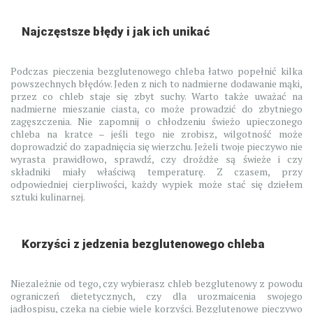
Najczęstsze błędy i jak ich unikać
Podczas pieczenia bezglutenowego chleba łatwo popełnić kilka
powszechnych błędów. Jeden z nich to nadmierne dodawanie mąki,
przez co chleb staje się zbyt suchy. Warto także uważać na
nadmierne mieszanie ciasta, co może prowadzić do zbytniego
zagęszczenia. Nie zapomnij o chłodzeniu świeżo upieczonego
chleba na kratce – jeśli tego nie zrobisz, wilgotność może
doprowadzić do zapadnięcia się wierzchu. Jeżeli twoje pieczywo nie
wyrasta prawidłowo, sprawdź, czy drożdże są świeże i czy
składniki miały właściwą temperaturę. Z czasem, przy
odpowiedniej cierpliwości, każdy wypiek może stać się dziełem
sztuki kulinarnej.
Korzyści z jedzenia bezglutenowego chleba
Niezależnie od tego, czy wybierasz chleb bezglutenowy z powodu
ograniczeń dietetycznych, czy dla urozmaicenia swojego
jadłospisu, czeka na ciebie wiele korzyści. Bezglutenowe pieczywo