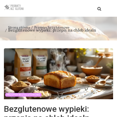
Strona główna
Przepisy bezglutenowe
Bezglutenowe wypieki: przepis na chleb idealn
PRZEPISY BEZGLUTENOWE
Bezglutenowe wypieki: