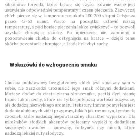
silikonowe foremki, które łatwiej się czyści. Równie ważne jest
ustawienie odpowiedniej temperatury i czasu pieczenia. Zazwyczaj
chleb piecze się w temperaturze około 180-200 stopni Celsjusza
przez 45-60 minut. Warto na początku ustawić niższą
temperaturę, a pod koniec pieczenia lekko zwiększyć – to pozwoli
uzyskać chrupiącą skórkę. Po upieczeniu nie zapomnij o
pozostawieniu chleba do ostygnięcia na kratce – dzięki temu
skórka pozostanie chrupiąca, a środek niezbyt suchy.
Wskazówki do wzbogacenia smaku
Chociaż podstawowy bezglutenowy chleb jest smaczny sam w
sobie, nie zaszkodzi urozmaicić jego smak różnymi dodatkami.
Możesz dodać do ciasta ziarna słonecznika, pestki dyni, siemię
lniane lub orzechy, które nie tylko polepszą wartości odżywcze,
ale dodadzą niezwykłego aromatu i tekstury. Innym pomysłem jest
dodanie ulubionych ziół i przypraw, takich jak rozmaryn, tymianek,
czosnek, które nadadzą niepowtarzalny charakter wypiekowi. Dla
miłośników słodkich akcentów polecamy wypieki z dodatkiem
suszonych owoców – żurawiny, rodzynek czy moreli, które
nadadzą lekkiej nuty słodyczy.