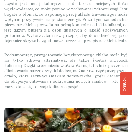
często jest mniej kaloryczne i dostarcza mniejszych ilości
węglowodanów, co może pomóc w zachowaniu zdrowej wagi. Jest
bogate w błonnik, co wspomaga pracę układu trawiennego i może
wpłynąć pozytywnie na poziom energii. Poza tym, samodzielne
pieczenie chleba pozwala na pełną kontrolę nad składnikami, co
jest dużym plusem dla osób dbających o jakość spożywanych
pokarmów. Wykorzystaj nasz przepis, aby dowiedzieć się, jakie
tajemnice skrywa bezglutenowe pieczenie: przepis na chleb idealn.
Podsumowując, przygotowanie bezglutenowego chleba może być
nie tylko zdrową alternatywą, ale także świetną przygodą
kulinarną. Dzięki zrozumieniu właściwości mąk, technik pieczenia i
eliminowaniu najczęstszych błędów, można stworzyć przepyszne
dzieło, które zachwyci smakiem domowników i gości. Zachęcamy
Kontakt
do eksperymentowania i odkrywania nowych smaków – kto wie,
może stanie się to twoja kulinarna pasja!