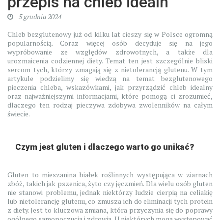
przepis na chleb idealn
5 grudnia 2024
Chleb bezglutenowy już od kilku lat cieszy się w Polsce ogromną
popularnością. Coraz więcej osób decyduje się na jego
wypróbowanie ze względów zdrowotnych, a także dla
urozmaicenia codziennej diety. Temat ten jest szczególnie bliski
sercom tych, którzy zmagają się z nietolerancją glutenu. W tym
artykule podzielimy się wiedzą na temat bezglutenowego
pieczenia chleba, wskazówkami, jak przyrządzić chleb idealny
oraz najważniejszymi informacjami, które pomogą ci zrozumieć,
dlaczego ten rodzaj pieczywa zdobywa zwolenników na całym
świecie.
Czym jest gluten i dlaczego warto go unikać?
Gluten to mieszanina białek roślinnych występująca w ziarnach
zbóż, takich jak pszenica, żyto czy jęczmień. Dla wielu osób gluten
nie stanowi problemu, jednak niektórzy ludzie cierpią na celiakię
lub nietolerancję glutenu, co zmusza ich do eliminacji tych protein
z diety. Jest to kluczowa zmiana, która przyczynia się do poprawy
ogólnego samopoczucia i zdrowia. U niektórych mogą występować