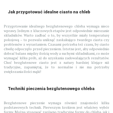
Jak przygotować idealne ciasto na chleb
Przygotowanie idealnego bezglutenowego chleba wymaga nieco
wprawy. Jednym z kluczowych etapów jest odpowiednie mieszanie
składników. Warto zadbać o to, by wszystkie miały temperaturę
pokojową – to pozwala uniknąć zaskakująco twardego ciasta czy
problemów z wyrastaniem. Czasami potrzeba też czasu, by ciasto
chwilę odpoczęło przed pieczeniem. Istotne jest, aby odpowiednio
dobrać balans między ilością wody a suchymi składnikami, co może
wymagać kilku prób, aż do uzyskania zadowalających rezultatów.
Choć bezglutenowe ciasto jest z natury bardziej klejące niż
tradycyjne, zapamiętaj, że to normalne i nie ma potrzeby
zwiększania ilości mąki!
Techniki pieczenia bezglutenowego chleba
Bezglutenowe pieczenie wymaga również znajomości kilku
podstawowych technik. Pierwszym krokiem jest właściwy wybór
formy. Można stosować zarówno tradycyjne formy do chleba, jak i