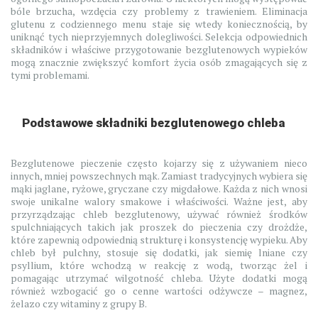
bóle brzucha, wzdęcia czy problemy z trawieniem. Eliminacja
glutenu z codziennego menu staje się wtedy koniecznością, by
uniknąć tych nieprzyjemnych dolegliwości. Selekcja odpowiednich
składników i właściwe przygotowanie bezglutenowych wypieków
mogą znacznie zwiększyć komfort życia osób zmagających się z
tymi problemami.
Podstawowe składniki bezglutenowego chleba
Bezglutenowe pieczenie często kojarzy się z używaniem nieco
innych, mniej powszechnych mąk. Zamiast tradycyjnych wybiera się
mąki jaglane, ryżowe, gryczane czy migdałowe. Każda z nich wnosi
swoje unikalne walory smakowe i właściwości. Ważne jest, aby
przyrządzając chleb bezglutenowy, używać również środków
spulchniających takich jak proszek do pieczenia czy drożdże,
które zapewnią odpowiednią strukturę i konsystencję wypieku. Aby
chleb był pulchny, stosuje się dodatki, jak siemię lniane czy
psyllium, które wchodzą w reakcję z wodą, tworząc żel i
pomagając utrzymać wilgotność chleba. Użyte dodatki mogą
również wzbogacić go o cenne wartości odżywcze – magnez,
żelazo czy witaminy z grupy B.