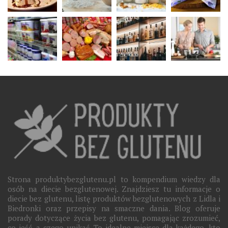
Strona produktybezglutenu.pl to kompendium wiedzy dla
osób na diecie bezglutenowej. Znajdziesz tu informacje o
diecie bez glutenu, listę produktów bezglutenowych z Lidla i
Biedronki oraz przepisy na smaczne dania. Blog oferuje
porady dotyczące życia bez glutenu, pomagając zrozumieć,
co jeść, a czego unikać. To idealne miejsce dla każdego, kto