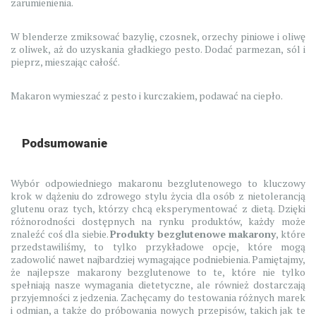
zarumienienia.
W blenderze zmiksować bazylię, czosnek, orzechy piniowe i oliwę
z oliwek, aż do uzyskania gładkiego pesto. Dodać parmezan, sól i
pieprz, mieszając całość.
Makaron wymieszać z pesto i kurczakiem, podawać na ciepło.
Podsumowanie
Wybór odpowiedniego makaronu bezglutenowego to kluczowy
krok w dążeniu do zdrowego stylu życia dla osób z nietolerancją
glutenu oraz tych, którzy chcą eksperymentować z dietą. Dzięki
różnorodności dostępnych na rynku produktów, każdy może
znaleźć coś dla siebie.
Produkty bezglutenowe makarony
, które
przedstawiliśmy, to tylko przykładowe opcje, które mogą
zadowolić nawet najbardziej wymagające podniebienia. Pamiętajmy,
że najlepsze makarony bezglutenowe to te, które nie tylko
spełniają nasze wymagania dietetyczne, ale również dostarczają
przyjemności z jedzenia. Zachęcamy do testowania różnych marek
i odmian, a także do próbowania nowych przepisów, takich jak te