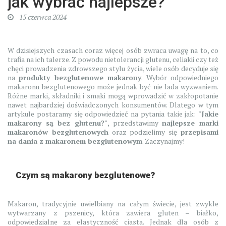
jak wybrać najlepsze?
15 czerwca 2024
W dzisiejszych czasach coraz więcej osób zwraca uwagę na to, co
trafia na ich talerze. Z powodu nietolerancji glutenu, celiakii czy też
chęci prowadzenia zdrowszego stylu życia, wiele osób decyduje się
na
produkty bezglutenowe makarony
. Wybór odpowiedniego
makaronu bezglutenowego może jednak być nie lada wyzwaniem.
Różne marki, składniki i smaki mogą wprowadzić w zakłopotanie
nawet najbardziej doświadczonych konsumentów. Dlatego w tym
artykule postaramy się odpowiedzieć na pytania takie jak:
"Jakie
makarony są bez glutenu?"
, przedstawimy
najlepsze marki
makaronów bezglutenowych
oraz podzielimy się
przepisami
na dania z makaronem bezglutenowym
. Zaczynajmy!
Czym są makarony bezglutenowe?
Makaron, tradycyjnie uwielbiany na całym świecie, jest zwykle
wytwarzany z pszenicy, która zawiera gluten – białko,
odpowiedzialne za elastyczność ciasta. Jednak dla osób z