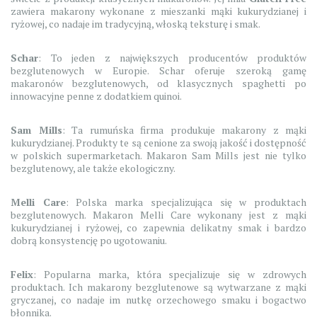
zawiera makarony wykonane z mieszanki mąki kukurydzianej i
ryżowej, co nadaje im tradycyjną, włoską teksturę i smak.
Schar
: To jeden z największych producentów produktów
bezglutenowych w Europie. Schar oferuje szeroką gamę
makaronów bezglutenowych, od klasycznych spaghetti po
innowacyjne penne z dodatkiem quinoi.
Sam Mills
: Ta rumuńska firma produkuje makarony z mąki
kukurydzianej. Produkty te są cenione za swoją jakość i dostępność
w polskich supermarketach. Makaron Sam Mills jest nie tylko
bezglutenowy, ale także ekologiczny.
Melli Care
: Polska marka specjalizująca się w produktach
bezglutenowych. Makaron Melli Care wykonany jest z mąki
kukurydzianej i ryżowej, co zapewnia delikatny smak i bardzo
dobrą konsystencję po ugotowaniu.
Felix
: Popularna marka, która specjalizuje się w zdrowych
produktach. Ich makarony bezglutenowe są wytwarzane z mąki
gryczanej, co nadaje im nutkę orzechowego smaku i bogactwo
błonnika.