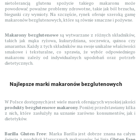
nietolerancją glutenu spożycie takiego makaronu może
powodować poważne problemy zdrowotne, takie jak ból brzucha,
biegunki czy wymioty. Na szczęście, rynek oferuje szeroką gamę
makaronów bezglutenowych, które są równie smaczne i pożywne.
Makarony bezglutenowe
są wytwarzane z różnych składników,
takich jak mąka ryżowa, kukurydziana, soczewica, quinoa czy
amarantus. Każdy z tych składników ma swoje unikalne właściwości
smakowe i teksturalne, co sprawia, że wybór odpowiedniego
makaronu zależy od indywidualnych upodobań oraz potrzeb
dietetycznych.
Najlepsze marki makaronów bezglutenowych
W Polsce dostępnych jest wiele marek oferujących wysokiej jakości
produkty bezglutenowe makarony
. Poniżej przedstawiamy kilka
z nich, które zasłużyły na uznanie zarówno konsumentów, jak i
dietetyków.
Barilla Gluten Free
: Marka Barilla jest dobrze znana na całym
świecie z produkcji klasycznych makaronów. Jej linia
Gluten Free