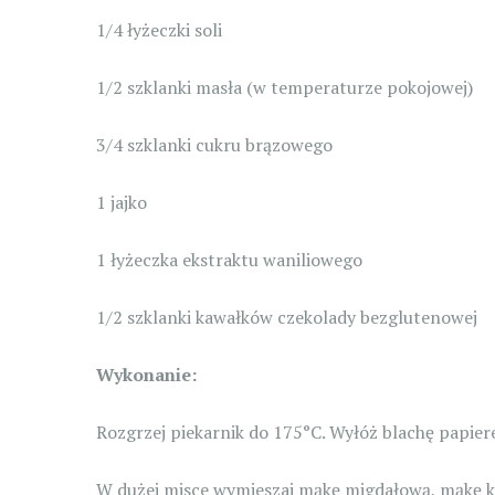
1/4 łyżeczki soli
1/2 szklanki masła (w temperaturze pokojowej)
3/4 szklanki cukru brązowego
1 jajko
1 łyżeczka ekstraktu waniliowego
1/2 szklanki kawałków czekolady bezglutenowej
Wykonanie:
Rozgrzej piekarnik do 175°C. Wyłóż blachę papier
W dużej misce wymieszaj mąkę migdałową, mąkę kok