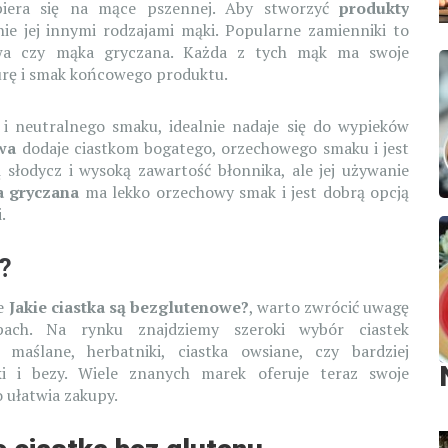
opiera się na mące pszennej. Aby stworzyć
produkty
enie jej innymi rodzajami mąki. Popularne zamienniki to
wa czy mąka gryczana. Każda z tych mąk ma swoje
turę i smak końcowego produktu.
 i neutralnego smaku, idealnie nadaje się do wypieków
wa
dodaje ciastkom bogatego, orzechowego smaku i jest
słodycz i wysoką zawartość błonnika, ale jej używanie
 gryczana
ma lekko orzechowy smak i jest dobrą opcją
.
?
ie
Jakie ciastka są bezglutenowe?
, warto zwrócić uwagę
ach. Na rynku znajdziemy szeroki wybór ciastek
maślane, herbatniki, ciastka owsiane, czy bardziej
ki i bezy. Wiele znanych marek oferuje teraz swoje
 ułatwia zakupy.