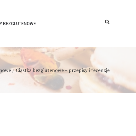
SY BEZGLUTENOWE
enowe
Ciastka bezglutenowe – przepisy i recenzje