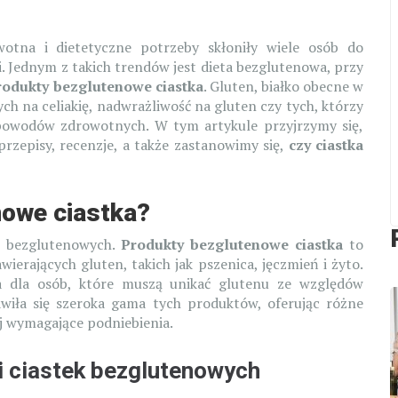
otna i dietetyczne potrzeby skłoniły wiele osób do
 Jednym z takich trendów jest dieta bezglutenowa, przy
rodukty bezglutenowe ciastka
. Gluten, białko obecne w
ych na celiakię, nadwrażliwość na gluten czy tych, którzy
 powodów zdrowotnych. W tym artykule przyjrzymy się,
zepisy, recenzje, a także zastanowimy się,
czy ciastka
nowe ciastka?
et bezglutenowych.
Produkty bezglutenowe ciastka
to
ierających gluten, takich jak pszenica, jęczmień i żyto.
a dla osób, które muszą unikać glutenu ze względów
wiła się szeroka gama tych produktów, oferując różne
ej wymagające podniebienia.
i ciastek bezglutenowych