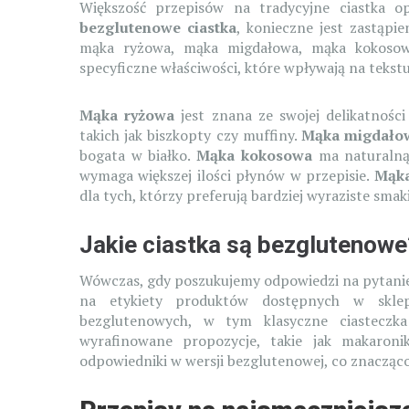
Większość przepisów na tradycyjne ciastka 
bezglutenowe ciastka
, konieczne jest zastąpi
mąka ryżowa, mąka migdałowa, mąka kokoso
specyficzne właściwości, które wpływają na teks
Mąka ryżowa
jest znana ze swojej delikatności
takich jak biszkopty czy muffiny.
Mąka migdało
bogata w białko.
Mąka kokosowa
ma naturalną 
wymaga większej ilości płynów w przepisie.
Mąka
dla tych, którzy preferują bardziej wyraziste smaki
Jakie ciastka są bezglutenowe
Wówczas, gdy poszukujemy odpowiedzi na pytan
na etykiety produktów dostępnych w sklep
bezglutenowych, w tym klasyczne ciasteczka 
wyrafinowane propozycje, takie jak makaroni
odpowiedniki w wersji bezglutenowej, co znacząco