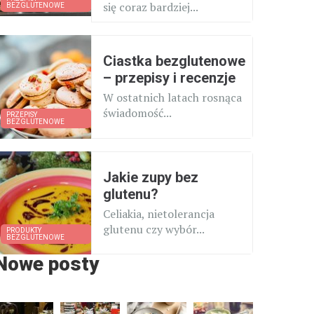
się coraz bardziej...
BEZGLUTENOWE
Ciastka bezglutenowe
– przepisy i recenzje
W ostatnich latach rosnąca
świadomość...
PRZEPISY
BEZGLUTENOWE
Jakie zupy bez
glutenu?
Celiakia, nietolerancja
glutenu czy wybór...
PRODUKTY
BEZGLUTENOWE
Nowe posty