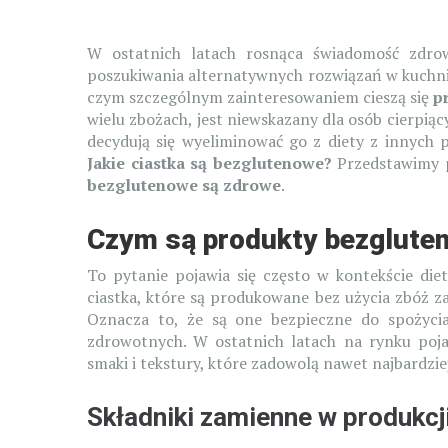
W ostatnich latach rosnąca świadomość zdrow
poszukiwania alternatywnych rozwiązań w kuchni.
czym szczególnym zainteresowaniem cieszą się
p
wielu zbożach, jest niewskazany dla osób cierpiąc
decydują się wyeliminować go z diety z innych
Jakie ciastka są bezglutenowe?
Przedstawimy pr
bezglutenowe są zdrowe
.
Czym są produkty bezglute
To pytanie pojawia się często w kontekście di
ciastka, które są produkowane bez użycia zbóż zaw
Oznacza to, że są one bezpieczne do spożyci
zdrowotnych. W ostatnich latach na rynku poja
smaki i tekstury, które zadowolą nawet najbardzi
Składniki zamienne w produkcj