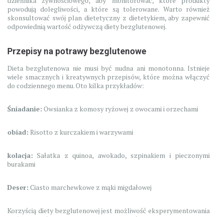
dziennika żywnościowego, aby monitorować, które produkty
powodują dolegliwości, a które są tolerowane. Warto również
skonsultować swój plan dietetyczny z dietetykiem, aby zapewnić
odpowiednią wartość odżywczą diety bezglutenowej.
Przepisy na potrawy bezglutenowe
Dieta bezglutenowa nie musi być nudna ani monotonna. Istnieje
wiele smacznych i kreatywnych przepisów, które można włączyć
do codziennego menu. Oto kilka przykładów:
Śniadanie:
Owsianka z komosy ryżowej z owocami i orzechami
obiad:
Risotto z kurczakiem i warzywami
kolacja:
Sałatka z quinoa, awokado, szpinakiem i pieczonymi
burakami
Deser:
Ciasto marchewkowe z mąki migdałowej
Korzyścią diety bezglutenowej jest możliwość eksperymentowania