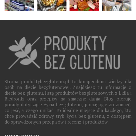
Strona produktybezglutenu.pl to kompendium wiedzy dla
osób na diecie bezglutenowej. Znajdziesz tu informacje o
diecie bez glutenu, listę produktów bezglutenowych z Lidla i
Biedronki oraz przepisy na smaczne dania. Blog oferuje
porady dotyczące życia bez glutenu, pomagając zrozumieć,
co jeść, a czego unikać. To idealne miejsce dla każdego, kto
chce prowadzić zdrowy tryb życia bez glutenu, z dostępem
do sprawdzonych przepisów i recenzji produktów.