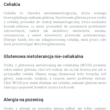
Celiakia
Celiakia to choroba autoimmunologiczna, która wymaga
bezwzględnego unikania glutenu. Spożywanie glutenu przez osoby
z celiakią prowadzi do reakcji immunologicznej, która uszkadza
kosmki jelitowe, co może prowadzić do poważnych problemów
zdrowotnych, takich jak niedobory nutrientów, anemia,
osteoporoza, a nawet nowotwory przewodu pokarmowego.
Dlatego każdy, kto ma zdiagnozowaną celiakię, musi przez całe
życie przestrzegać diety bezglutenowej.
Glutenowa nietolerancja nie-celiakalna
Osoby z glutenową nietolerancją nie-celiakalną (NCGS) powinny
także unikać glutenu, choć ich reakcje nie są tak drastyczne jak w
przypadku celiakii. Objawy mogą obejmować bóle brzucha, ból
głowy, zmęczenie, wzdęcia, a czasem nawet problemy skórne.
Choć NCGS jest mniej zbadane niż celiakia, unikanie glutenu może
znacząco poprawić komfort życia u tych osób.
Alergia na pszenicę
Osoby z alergią na pszenicę muszą unikać nie tylko samego