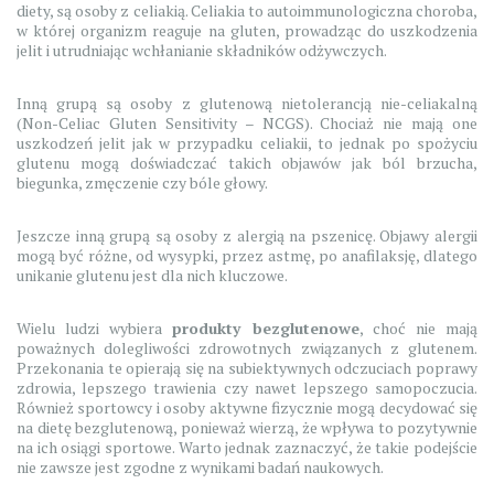
diety, są osoby z celiakią. Celiakia to autoimmunologiczna choroba,
w której organizm reaguje na gluten, prowadząc do uszkodzenia
jelit i utrudniając wchłanianie składników odżywczych.
Inną grupą są osoby z glutenową nietolerancją nie-celiakalną
(Non-Celiac Gluten Sensitivity – NCGS). Chociaż nie mają one
uszkodzeń jelit jak w przypadku celiakii, to jednak po spożyciu
glutenu mogą doświadczać takich objawów jak ból brzucha,
biegunka, zmęczenie czy bóle głowy.
Jeszcze inną grupą są osoby z alergią na pszenicę. Objawy alergii
mogą być różne, od wysypki, przez astmę, po anafilaksję, dlatego
unikanie glutenu jest dla nich kluczowe.
Wielu ludzi wybiera
produkty bezglutenowe
, choć nie mają
poważnych dolegliwości zdrowotnych związanych z glutenem.
Przekonania te opierają się na subiektywnych odczuciach poprawy
zdrowia, lepszego trawienia czy nawet lepszego samopoczucia.
Również sportowcy i osoby aktywne fizycznie mogą decydować się
na dietę bezglutenową, ponieważ wierzą, że wpływa to pozytywnie
na ich osiągi sportowe. Warto jednak zaznaczyć, że takie podejście
nie zawsze jest zgodne z wynikami badań naukowych.