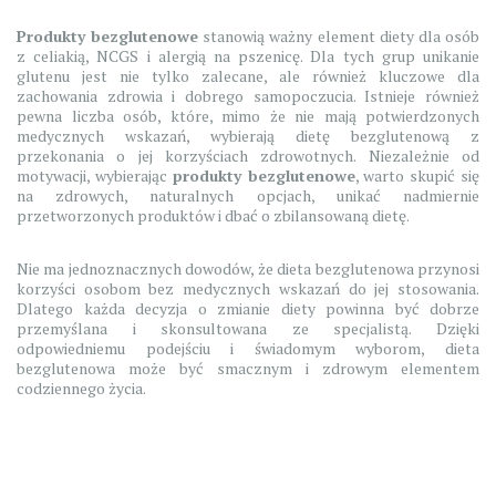
Produkty bezglutenowe
stanowią ważny element diety dla osób
z celiakią, NCGS i alergią na pszenicę. Dla tych grup unikanie
glutenu jest nie tylko zalecane, ale również kluczowe dla
zachowania zdrowia i dobrego samopoczucia. Istnieje również
pewna liczba osób, które, mimo że nie mają potwierdzonych
medycznych wskazań, wybierają dietę bezglutenową z
przekonania o jej korzyściach zdrowotnych. Niezależnie od
motywacji, wybierając
produkty bezglutenowe
, warto skupić się
na zdrowych, naturalnych opcjach, unikać nadmiernie
przetworzonych produktów i dbać o zbilansowaną dietę.
Nie ma jednoznacznych dowodów, że dieta bezglutenowa przynosi
korzyści osobom bez medycznych wskazań do jej stosowania.
Dlatego każda decyzja o zmianie diety powinna być dobrze
przemyślana i skonsultowana ze specjalistą. Dzięki
odpowiedniemu podejściu i świadomym wyborom, dieta
bezglutenowa może być smacznym i zdrowym elementem
codziennego życia.