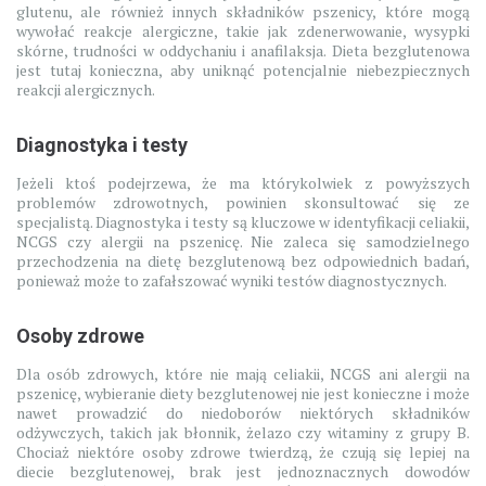
glutenu, ale również innych składników pszenicy, które mogą
wywołać reakcje alergiczne, takie jak zdenerwowanie, wysypki
skórne, trudności w oddychaniu i anafilaksja. Dieta bezglutenowa
jest tutaj konieczna, aby uniknąć potencjalnie niebezpiecznych
reakcji alergicznych.
Diagnostyka i testy
Jeżeli ktoś podejrzewa, że ma którykolwiek z powyższych
problemów zdrowotnych, powinien skonsultować się ze
specjalistą. Diagnostyka i testy są kluczowe w identyfikacji celiakii,
NCGS czy alergii na pszenicę. Nie zaleca się samodzielnego
przechodzenia na dietę bezglutenową bez odpowiednich badań,
ponieważ może to zafałszować wyniki testów diagnostycznych.
Osoby zdrowe
Dla osób zdrowych, które nie mają celiakii, NCGS ani alergii na
pszenicę, wybieranie diety bezglutenowej nie jest konieczne i może
nawet prowadzić do niedoborów niektórych składników
odżywczych, takich jak błonnik, żelazo czy witaminy z grupy B.
Chociaż niektóre osoby zdrowe twierdzą, że czują się lepiej na
diecie bezglutenowej, brak jest jednoznacznych dowodów