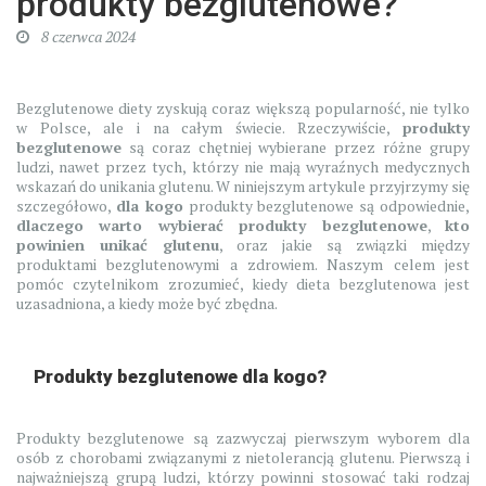
produkty bezglutenowe?
8 czerwca 2024
Bezglutenowe diety zyskują coraz większą popularność, nie tylko
w Polsce, ale i na całym świecie. Rzeczywiście,
produkty
bezglutenowe
są coraz chętniej wybierane przez różne grupy
ludzi, nawet przez tych, którzy nie mają wyraźnych medycznych
wskazań do unikania glutenu. W niniejszym artykule przyjrzymy się
szczegółowo,
dla kogo
produkty bezglutenowe są odpowiednie,
dlaczego warto wybierać produkty bezglutenowe
,
kto
powinien unikać glutenu
, oraz jakie są związki między
produktami bezglutenowymi a zdrowiem. Naszym celem jest
pomóc czytelnikom zrozumieć, kiedy dieta bezglutenowa jest
uzasadniona, a kiedy może być zbędna.
Produkty bezglutenowe dla kogo?
Produkty bezglutenowe są zazwyczaj pierwszym wyborem dla
osób z chorobami związanymi z nietolerancją glutenu. Pierwszą i
najważniejszą grupą ludzi, którzy powinni stosować taki rodzaj